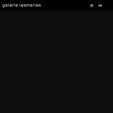
galerie lesmaries
@
de
Nathalie David
Joséphine Auffray
Christian Hornung
Saskia Junggeburth