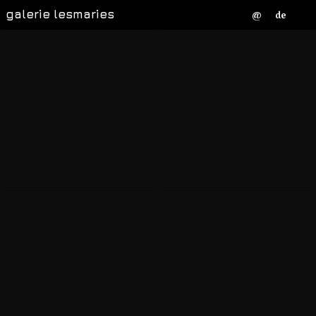
galerie lesmaries
@
de
Joséphine Auffray
Maike Freess et Jens
Timmich
David Friedrich
Hervé Kerouredan