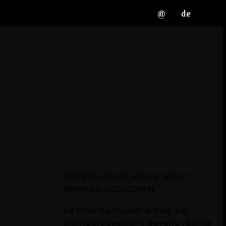
@
de
geburth
Maike Freess et Jens
Timmich
WIR BRAUCHEN HEUTE NICHT
MEHR RAUSZUGEHEN
riedrich
Le titre du nouvel album est
malheureusement devenu réalité.