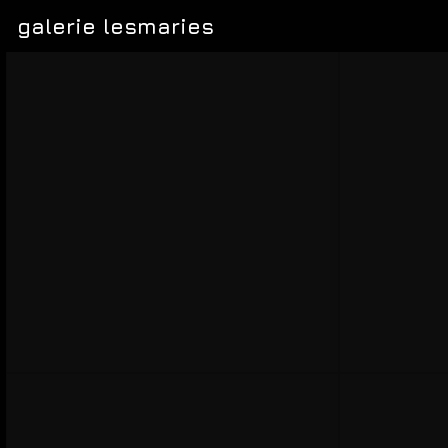
galerie lesmaries
Jürgen Brockmann
Jörg Böthling