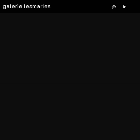
galerie lesmaries
@
fr
David Friedrich
Christian Hornung
Jürgen Brockmann
Britta Lembke