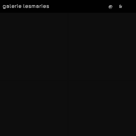
galerie lesmaries
@
fr
Saskia Junggeburth
Elke Ehninger und
Hervé Kerourédan
Nathalie David
Jörg Böthling