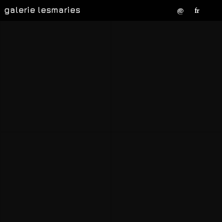
galerie lesmaries
@
fr
Jörg Böthling
Britta Lembke
Joséphine Auffray
David Friedrich